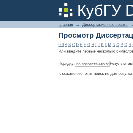
Просмотр Диссертац
КубГУ 
Главная
→
Диссертационные советы
Просмотр Диссертац
0-9
A
B
C
D
E
F
G
H
I
J
K
L
M
N
O
P
Q
R
Или введите первые несколько символо
Порядку:
Результатам
К сожалению, этот поиск не дал результ