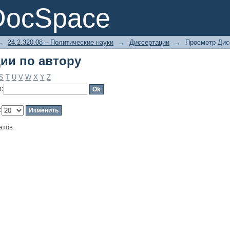
ии по автору
DocSpace
→
24.2.320.08 – Политические науки
→
Диссертации
→
Просмотр Дис
ии по автору
S
T
U
V
W
X
Y
Z
в:
:
атов.