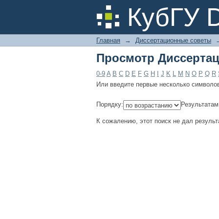
Просмотр Диссертац
КубГУ 
Главная
→
Диссертационные советы
Просмотр Диссертац
0-9
A
B
C
D
E
F
G
H
I
J
K
L
M
N
O
P
Q
R
Или введите первые несколько символо
Порядку:
Результатам
К сожалению, этот поиск не дал результ