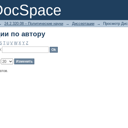
ии по автору
DocSpace
→
24.2.320.08 – Политические науки
→
Диссертации
→
Просмотр Дис
ии по автору
S
T
U
V
W
X
Y
Z
в:
:
атов.