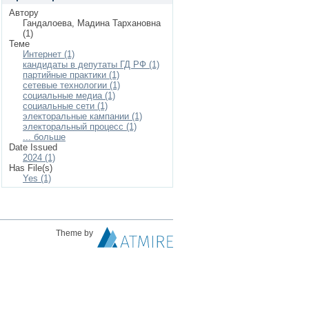
Автору
Гандалоева, Мадина Тархановна
(1)
Теме
Интернет (1)
кандидаты в депутаты ГД РФ (1)
партийные практики (1)
сетевые технологии (1)
социальные медиа (1)
социальные сети (1)
электоральные кампании (1)
электоральный процесс (1)
... больше
Date Issued
2024 (1)
Has File(s)
Yes (1)
Theme by