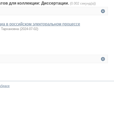
атов для коллекции: Диссертации.
(0.002 секунд(а))
иа в российском электоральном процессе
 Тархановна
(
2024-07-02
)
aSpace