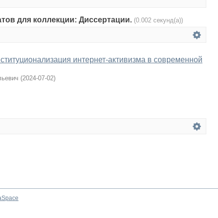
атов для коллекции: Диссертации.
(0.002 секунд(а))
ституционализация интернет-активизма в современной
льевич
(
2024-07-02
)
aSpace