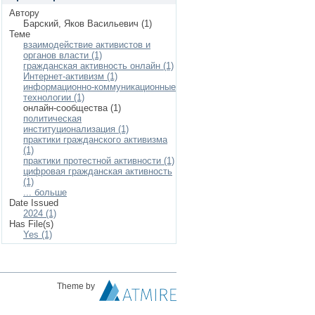
Автору
Барский, Яков Васильевич (1)
Теме
взаимодействие активистов и
органов власти (1)
гражданская активность онлайн (1)
Интернет-активизм (1)
информационно-коммуникационные
технологии (1)
онлайн-сообщества (1)
политическая
институционализация (1)
практики гражданского активизма
(1)
практики протестной активности (1)
цифровая гражданская активность
(1)
... больше
Date Issued
2024 (1)
Has File(s)
Yes (1)
Theme by