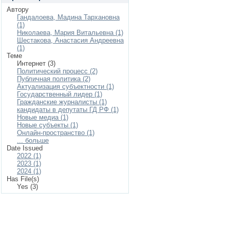
Автору
Гандалоева, Мадина Тархановна
(1)
Николаева, Мария Витальевна (1)
Шестакова, Анастасия Андреевна
(1)
Теме
Интернет (3)
Политический процесс (2)
Публичная политика (2)
Актуализация субъектности (1)
Государственный лидер (1)
Гражданские журналисты (1)
кандидаты в депутаты ГД РФ (1)
Новые медиа (1)
Новые субъекты (1)
Онлайн-пространство (1)
... больше
Date Issued
2022 (1)
2023 (1)
2024 (1)
Has File(s)
Yes (3)