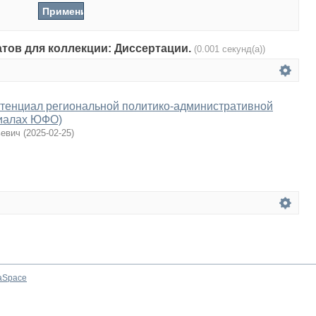
атов для коллекции: Диссертации.
(0.001 секунд(а))
отенциал региональной политико-административной
риалах ЮФО)
ьевич
(
2025-02-25
)
aSpace