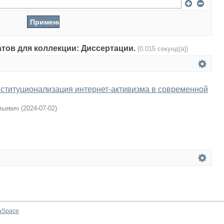
атов для коллекции: Диссертации.
(0.015 секунд(а))
ституционализация интернет-активизма в современной
льевич
(
2024-07-02
)
aSpace