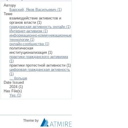
Автору
Барский, Яков Васильевич (1)
Теме
взаимодействие активистов и
органов власти (1)
гражданская активность онлайн (1)
Интернет-активизм (1)
информационно-коммуникационные
технологии (1)
онлайн-сообщества (1)
политическая
институционализация (1)
практики гражданского активизма
(1)
практики протестной активности (1)
цифровая гражданская активность
(1)
... больше
Date Issued
2024 (1)
Has File(s)
Yes (1)
Theme by