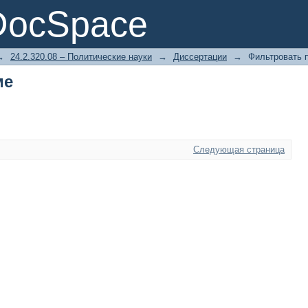
ме
DocSpace
→
24.2.320.08 – Политические науки
→
Диссертации
→
Фильтровать 
ме
Следующая страница