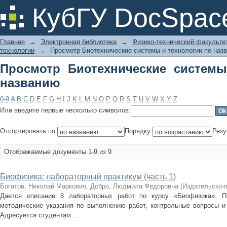
Просмотр Биотехнические системы 
КубГУ DocSpac
Главная
→
Электронная библиотека
→
Физико-технический факульте
технологии
→
Просмотр Биотехнические системы и технологии по наз
Просмотр Биотехнические системы
названию
0-9
A
B
C
D
E
F
G
H
I
J
K
L
M
N
O
P
Q
R
S
T
U
V
W
X
Y
Z
Или введите первые несколько символов:
Отсортировать по:
Порядку:
Резу
Отображаемые документы 1-9 из 9
Биофизика: лабораторный практикум (часть 1)
Богатов, Николай Маркович
;
Добро, Людмила Федоровна
(
Издательско-
Дается описание 8 лабораторных работ по курсу «Биофизика». Пр
методические указания по выполнению работ, контрольные вопросы и
Адресуется студентам ...