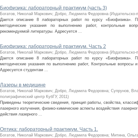
Биофизика: лабораторный практикум (часть 3)
Богатов, Николай Маркович
;
Добро, Людмила Федоровна
(
Издательско-
Дается описание 8 лабораторных работ по курсу «Биофизика». Пр
методические указания по выполнению работ, контрольные воп
рекомендуемой литературы. Адресуется ...
Биофизика: лабораторный практикум. Часть 2
Богатов, Николай Маркович
;
Добро, Людмила Федоровна
(
Издательско-
Дается описание 8 лабораторных работ по курсу «Биофизика». Пр
методические указания по выполнению работ, Контрольные вопросы и
Адресуется студентам ...
Лазеры в медицине
Богатов, Николай Маркович
;
Добро, Людмила Федоровна
;
Супрунов, Вл
полиграфический центр КубГУ
,
2011
)
Приведены теоретические сведения, принцип работы, свойства, классиф
лазерного излучения, физико-химические аспекты воздействия лазерног
действия лазерного ...
Оптика: лабораторный практикум. Часть 1.
Богатов, Николай Маркович
;
Добро, Людмила Федоровна
;
Митина, Ольг