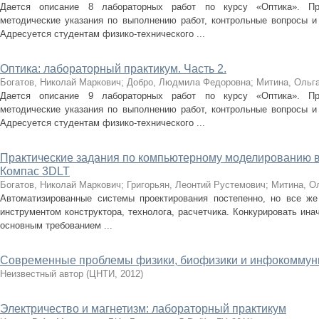
Дается описание 8 лабораторных работ по курсу «Оптика». При
методические указания по выполнению работ, контрольные вопросы и
Адресуется студентам физико-технического ...
Оптика: лабораторный практикум. Часть 2.
Богатов, Николай Маркович
;
Добро, Людмила Федоровна
;
Митина, Ольг
Дается описание 9 лабораторных работ по курсу «Оптика». При
методические указания по выполнению работ, контрольные вопросы и
Адресуется студентам физико-технического ...
Практические задания по компьютерному моделированию в
Компас 3DLT
Богатов, Николай Маркович
;
Григорьян, Леонтий Рустемович
;
Митина, О
Автоматизированные системы проектирования постепенно, но все ж
инструментом конструктора, технолога, расчетчика. Конкурировать ина
основным требованием ...
Современные проблемы физики, биофизики и инфокоммун
Неизвестный автор
(
ЦНТИ
,
2012
)
Электричество и магнетизм: лабораторный практикум