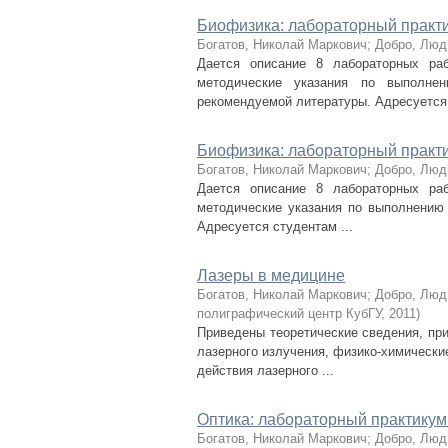
Биофизика: лабораторный практик
Богатов, Николай Маркович
;
Добро, Люд
Дается описание 8 лабораторных раб
методические указания по выполне
рекомендуемой литературы. Адресуется 
Биофизика: лабораторный практи
Богатов, Николай Маркович
;
Добро, Люд
Дается описание 8 лабораторных раб
методические указания по выполнению 
Адресуется студентам ...
Лазеры в медицине
Богатов, Николай Маркович
;
Добро, Люд
полиграфический центр КубГУ
,
2011
)
Приведены теоретические сведения, при
лазерного излучения, физико-химически
действия лазерного ...
Оптика: лабораторный практикум.
Богатов, Николай Маркович
;
Добро, Люд