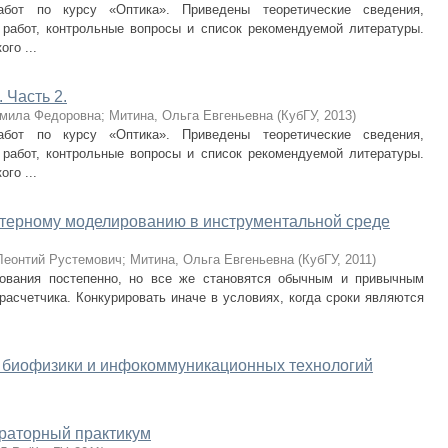
бот по курсу «Оптика». Приведены теоретические сведения,
работ, контрольные вопросы и список рекомендуемой литературы.
го ...
 Часть 2.
мила Федоровна
;
Митина, Ольга Евгеньевна
(
КубГУ
,
2013
)
бот по курсу «Оптика». Приведены теоретические сведения,
работ, контрольные вопросы и список рекомендуемой литературы.
го ...
ютерному моделированию в инструментальной среде
 Леонтий Рустемович
;
Митина, Ольга Евгеньевна
(
КубГУ
,
2011
)
рования постепенно, но все же становятся обычным и привычным
 расчетчика. Конкурировать иначе в условиях, когда сроки являются
 биофизики и инфокоммуникационных технологий
ораторный практикум