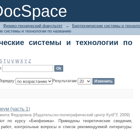
еские системы и технологии по наз
DocSpace
→
Физико-технический факультет
→
Биотехнические системы и техноло
е системы и технологии по названию
ческие системы и технологии по
S
T
U
V
W
X
Y
Z
в:
Порядку:
Результатам:
ум (часть 1)
мила Федоровна
(
Издательско-полиграфический центр КубГУ
,
2009
)
от по курсу «Биофизика». Приведены теоретические сведения,
работ, контрольные вопросы и список рекомендуемой литературы.