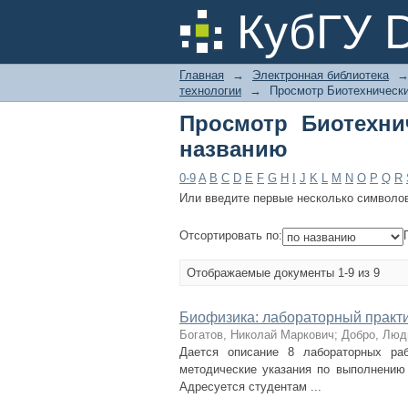
Просмотр Биотехнич
КубГУ 
Главная
→
Электронная библиотека
технологии
→
Просмотр Биотехнически
Просмотр Биотехни
названию
0-9
A
B
C
D
E
F
G
H
I
J
K
L
M
N
O
P
Q
R
Или введите первые несколько символо
Отсортировать по:
Отображаемые документы 1-9 из 9
Биофизика: лабораторный практик
Богатов, Николай Маркович
;
Добро, Люд
Дается описание 8 лабораторных раб
методические указания по выполнению 
Адресуется студентам ...