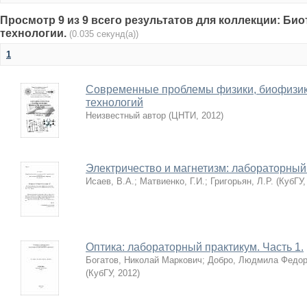
Просмотр 9 из 9 всего результатов для коллекции: Би
технологии.
(0.035 секунд(а))
1
Современные проблемы физики, биофизи
технологий
Неизвестный автор
(
ЦНТИ
,
2012
)
Электричество и магнетизм: лабораторный
Исаев, В.А.
;
Матвиенко, Г.И.
;
Григорьян, Л.Р.
(
КубГУ
Оптика: лабораторный практикум. Часть 1.
Богатов, Николай Маркович
;
Добро, Людмила Федор
(
КубГУ
,
2012
)