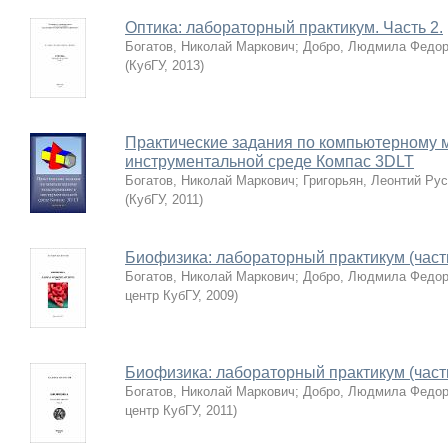
Оптика: лабораторный практикум. Часть 2.
Богатов, Николай Маркович
;
Добро, Людмила Федор
(
КубГУ
,
2013
)
Практические задания по компьютерному 
инструментальной среде Компас 3DLT
Богатов, Николай Маркович
;
Григорьян, Леонтий Ру
(
КубГУ
,
2011
)
Биофизика: лабораторный практикум (часть
Богатов, Николай Маркович
;
Добро, Людмила Федор
центр КубГУ
,
2009
)
Биофизика: лабораторный практикум (часть
Богатов, Николай Маркович
;
Добро, Людмила Федор
центр КубГУ
,
2011
)