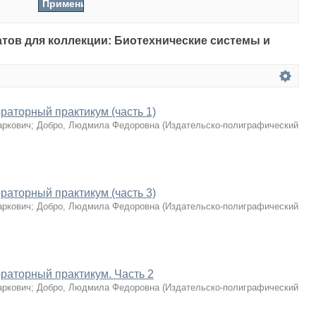
татов для коллекции: Биотехнические системы и
раторный практикум (часть 1)
аркович
;
Добро, Людмила Федоровна
(
Издательско-полиграфический
раторный практикум (часть 3)
аркович
;
Добро, Людмила Федоровна
(
Издательско-полиграфический
раторный практикум. Часть 2
аркович
;
Добро, Людмила Федоровна
(
Издательско-полиграфический