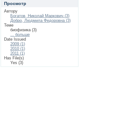
Просмотр
Автору
Богатов, Николай Маркович (3)
Добро, Людмила Федоровна (3)
Теме
биофизика (3)
... больше
Date Issued
2009 (1)
2010 (1)
2011 (1)
Has File(s)
Yes (3)