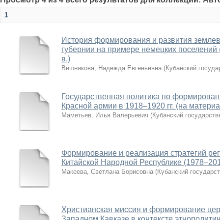
1
История формирования и развития землев
губернии на примере немецких поселений (к
в.)
Вишнякова, Надежда Евгеньевна
(
Кубанский госуда
Государственная политика по формирован
Красной армии в 1918–1920 гг. (на матер
Маметьев, Илья Валерьевич
(
Кубанский государств
Формирование и реализация стратегий рег
Китайской Народной Республике (1978–201
Макеева, Светлана Борисовна
(
Кубанский государс
Христианская миссия и формирование цер
Западном Кавказе в контексте этнополитиче