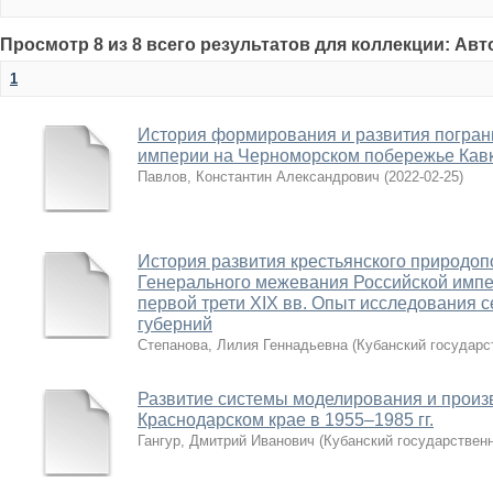
Просмотр 8 из 8 всего результатов для коллекции: Ав
1
История формирования и развития погран
империи на Черноморском побережье Кавка
Павлов, Константин Александрович
(
2022-02-25
)
История развития крестьянского природо
Генерального межевания Российской импер
первой трети XIX вв. Опыт исследования 
губерний
Степанова, Лилия Геннадьевна
(
Кубанский государс
Развитие системы моделирования и произ
Краснодарском крае в 1955–1985 гг.
Гангур, Дмитрий Иванович
(
Кубанский государствен