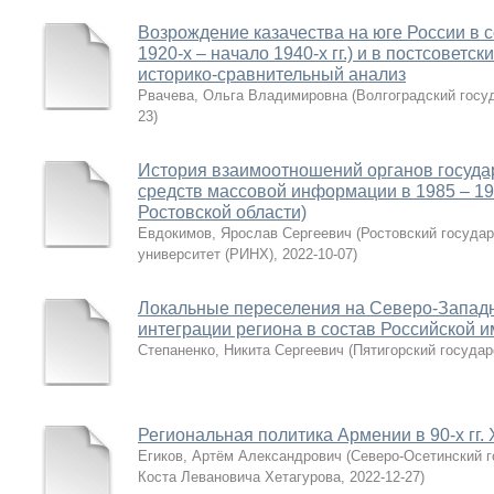
Возрождение казачества на юге России в 
1920-х – начало 1940-х гг.) и в постсоветски
историко-сравнительный анализ
Рвачева, Ольга Владимировна
(
Волгоградский госу
23
)
История взаимоотношений органов госуда
средств массовой информации в 1985 – 199
Ростовской области)
Евдокимов, Ярослав Сергеевич
(
Ростовский госуда
университет (РИНХ)
,
2022-10-07
)
Локальные переселения на Северо-Западн
интеграции региона в состав Российской им
Степаненко, Никита Сергеевич
(
Пятигорский государ
Региональная политика Армении в 90-х гг. 
Егиков, Артём Александрович
(
Северо-Осетинский г
Коста Левановича Хетагурова
,
2022-12-27
)