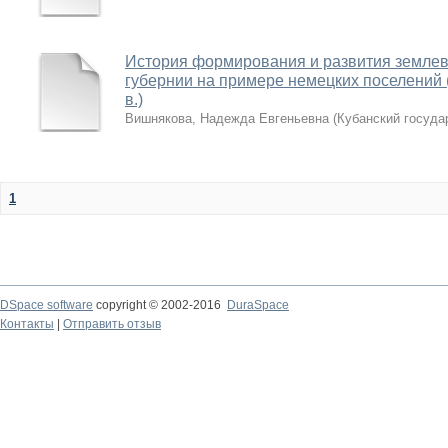
История формирования и развития землев
губернии на примере немецких поселений (к
в.)
Вишнякова, Надежда Евгеньевна
(
Кубанский госуда
1
DSpace software
copyright © 2002-2016
DuraSpace
Контакты
|
Отправить отзыв