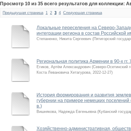
Просмотр 10 из 35 всего результатов для коллекции: 
Предыдущая страница
1
2
3
4
Следующая страница
Локальные переселения на Северо-Западн
интеграции региона в состав Российской им
Степаненко, Никита Сергеевич
(
Пятигорский государ
Региональная политика Армении в 90-х гг. 
Егиков, Артём Александрович
(
Северо-Осетинский г
Коста Левановича Хетагурова
,
2022-12-27
)
История формирования и развития землев
губернии на примере немецких поселений (к
в.)
Вишнякова, Надежда Евгеньевна
(
Кубанский госуда
Хозяйственно-административная, обществ