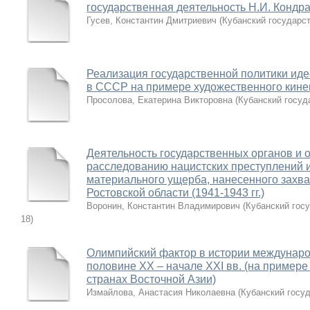
государственная деятельность Н.И. Кондрат
Гусев, Константин Дмитриевич
(
Кубанский государс
Реализация государственной политики иде
в СССР на примере художественного кинем
Просолова, Екатерина Викторовна
(
Кубанский госуд
Деятельность государственных органов и 
расследованию нацистских преступлений 
материального ущерба, нанесенного захва
Ростовской области (1941-1943 гг.)
Воронин, Константин Владимирович
(
Кубанский гос
18
)
Олимпийский фактор в истории междунаро
половине XX – начале XXI вв. (на пример
странах Восточной Азии)
Измайлова, Анастасия Николаевна
(
Кубанский госу