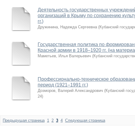
Деятельность государственных учреждени
организаций в Крыму по сохранению культ
гг.)
Дружинина, Надежда Сергеевна
(
Кубанский государ
Государственная политика по формирован
Красной армии в 1918–1920 гг. (на матер
Маметьев, Илья Валерьевич
(
Кубанский государств
Профессионально-техническое образовани
период (1921–1991 гг.)
Дозморов, Валерий Александрович
(
Кубанский госу
24
)
Предыдущая страница
1
2
3
4
Следующая страница