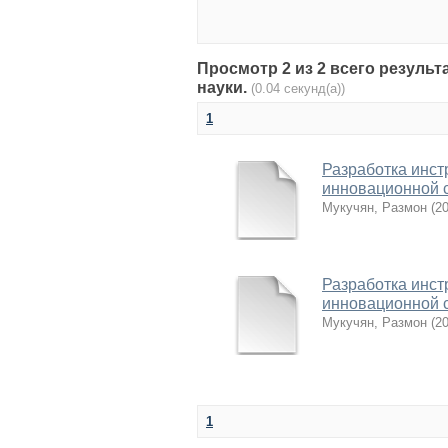
Просмотр 2 из 2 всего результа
науки.
(0.04 секунд(а))
1
Разработка инст
инновационной с
Мукучян, Размон
(
20
Разработка инст
инновационной с
Мукучян, Размон
(
20
1