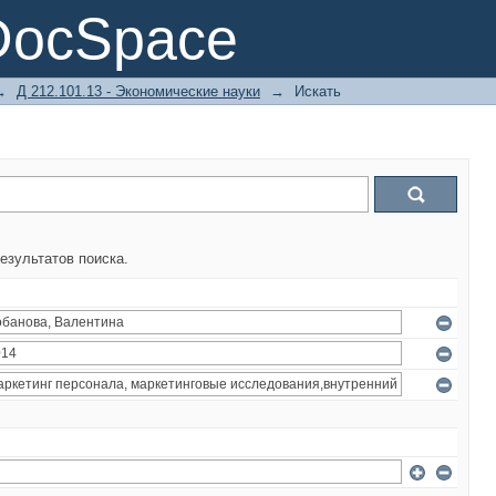
DocSpace
→
Д 212.101.13 - Экономические науки
→
Искать
езультатов поиска.