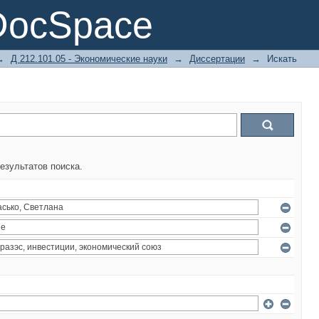
DocSpace
→
Д 212.101.05 - Экономические науки
→
Диссертации
→
Искать
езультатов поиска.