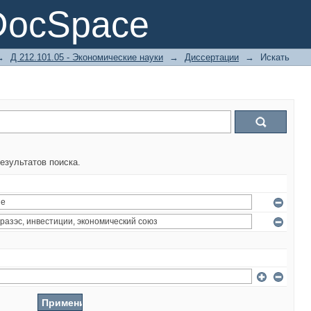
DocSpace
→
Д 212.101.05 - Экономические науки
→
Диссертации
→
Искать
езультатов поиска.