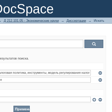
DocSpace
→
Д 212.101.05 - Экономические науки
→
Диссертации
→
Искать
езультатов поиска.