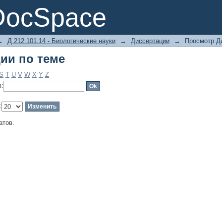
ии по теме
DocSpace
→
Д 212.101.14 - Биологические науки
→
Диссертации
→
Просмотр Д
ии по теме
S
T
U
V
W
X
Y
Z
в:
:
атов.