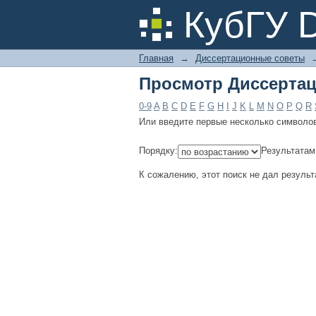
Просмотр Диссертац
КубГУ 
Главная
→
Диссертационные советы
Просмотр Диссертац
0-9
A
B
C
D
E
F
G
H
I
J
K
L
M
N
O
P
Q
R
Или введите первые несколько символо
Порядку:
Результатам
К сожалению, этот поиск не дал результ