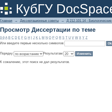
Просмотр Диссертации по теме
КубГУ DocSpac
Главная
→
Диссертационные советы
→
Д 212.101.14 - Биологические
Просмотр Диссертации по теме
0-9
A
B
C
D
E
F
G
H
I
J
K
L
M
N
O
P
Q
R
S
T
U
V
W
X
Y
Z
Или введите первые несколько символов:
Порядку:
Результатам:
К сожалению, этот поиск не дал результатов.