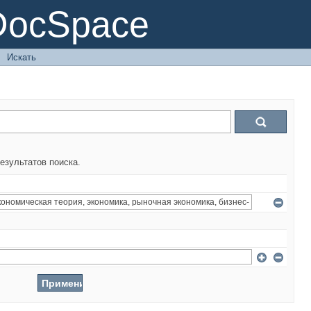
DocSpace
→
Искать
езультатов поиска.