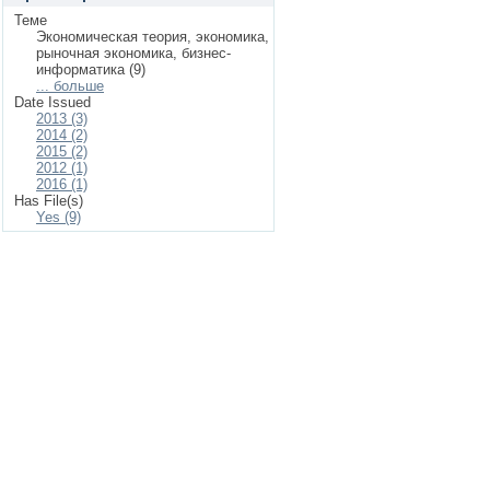
Теме
Экономическая теория, экономика,
рыночная экономика, бизнес-
информатика (9)
... больше
Date Issued
2013 (3)
2014 (2)
2015 (2)
2012 (1)
2016 (1)
Has File(s)
Yes (9)