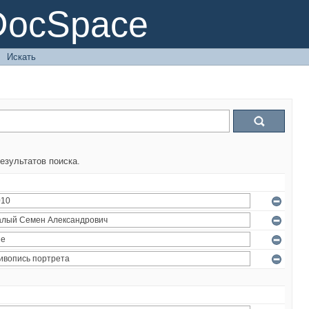
DocSpace
→
Искать
езультатов поиска.