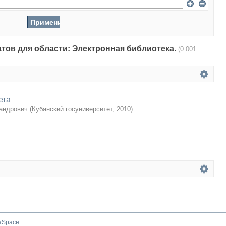
атов для области: Электронная библиотека.
(0.001
ета
андрович
(
Кубанский госуниверситет
,
2010
)
aSpace