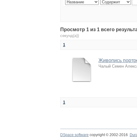
Просмотр 1 из 1 всего результ
секунд(а))
1
Живопись портр
Чалый Семен Алекс
1
DSpace software
copyright © 2002-2016
Dur