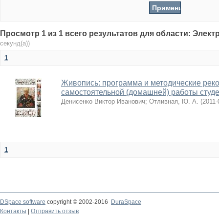
Просмотр 1 из 1 всего результатов для области: Элек
секунд(а))
1
Живопись: программа и методические рек
самостоятельной (домашней) работы студен
Денисенко Виктор Иванович
;
Отливная, Ю. А.
(
2011-
1
DSpace software
copyright © 2002-2016
DuraSpace
Контакты
|
Отправить отзыв