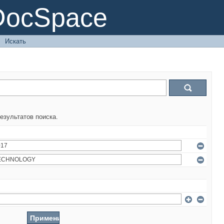
DocSpace
→
Искать
езультатов поиска.