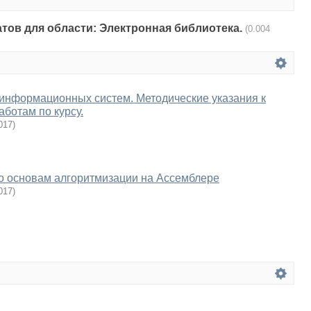
атов для области: Электронная библиотека.
(0.004
 информационных систем. Методические указания к
ботам по курсу.
017
)
о основам алгоритмизации на Ассемблере
017
)