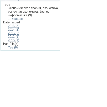
Теме
Экономическая теория, экономика,
рыночная экономика, бизнес-
информатика (9)
... больше
Date Issued
2013 (3)
2014 (2)
2015 (2)
2012 (1)
2016 (1)
Has File(s)
Yes (9)