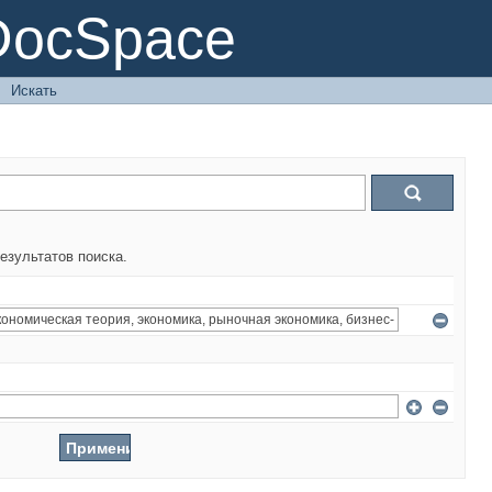
DocSpace
→
Искать
езультатов поиска.