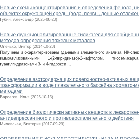
Новые схемы концентрирования и определения фенола, ни
объектах окружающей среды (вода, почвы, донные отложе
Губин, Александр
(
2025-08-20
)
Новые функционализированные силикагели для сорбционн
методов определения тяжелых металлов
Опенько, Виктор
(
2014-10-23
)
Получены и охарактеризованы (данными элементного анализа, ИК-спек
иммобилизованными 1-(2-пиридиназо)-2-нафтолом, тиосемикар
гуанилгидразонами 3- и 4-гидрокси ...
Определение азотсодержащих поверхностно-активных веще
трансформации в воде плавательного бассейна хромато-м
методами
Варсегов, Илья
(
2025-10-16
)
Определение биологически активных веществ в лекарстве
антидепрессантного и противовоспалительного действия
Милевская, Виктория
(
2017-09-29
)