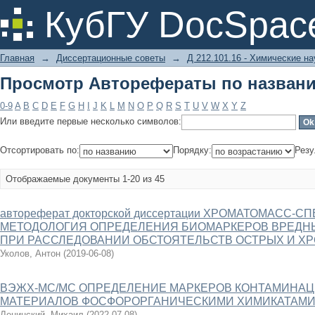
Просмотр Авторефераты по назван
КубГУ DocSpac
Главная
→
Диссертационные советы
→
Д 212.101.16 - Химические на
Просмотр Авторефераты по назван
0-9
A
B
C
D
E
F
G
H
I
J
K
L
M
N
O
P
Q
R
S
T
U
V
W
X
Y
Z
Или введите первые несколько символов:
Отсортировать по:
Порядку:
Резу
Отображаемые документы 1-20 из 45
автореферат докторской диссертации ХРОМАТОМАСС
МЕТОДОЛОГИЯ ОПРЕДЕЛЕНИЯ БИОМАРКЕРОВ ВРЕДН
ПРИ РАССЛЕДОВАНИИ ОБСТОЯТЕЛЬСТВ ОСТРЫХ И Х
Уколов, Антон
(
2019-06-08
)
ВЭЖХ-МС/МС ОПРЕДЕЛЕНИЕ МАРКЕРОВ КОНТАМИНА
МАТЕРИАЛОВ ФОСФОРОРГАНИЧЕСКИМИ ХИМИКАТАМ
Ленинский, Михаил
(
2022-07-08
)