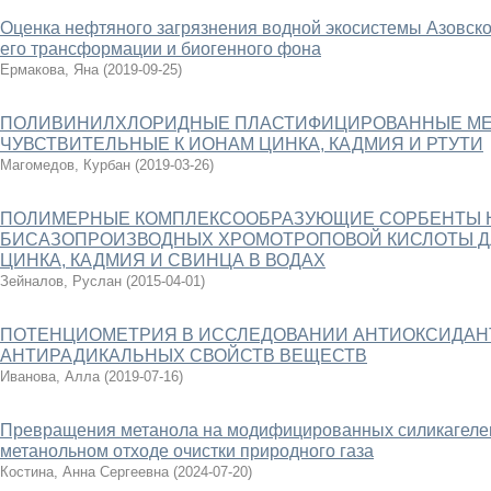
Оценка нефтяного загрязнения водной экосистемы Азовско
его трансформации и биогенного фона
Ермакова, Яна
(
2019-09-25
)
ПОЛИВИНИЛХЛОРИДНЫЕ ПЛАСТИФИЦИРОВАННЫЕ МЕ
ЧУВСТВИТЕЛЬНЫЕ К ИОНАМ ЦИНКА, КАДМИЯ И РТУТИ
Магомедов, Курбан
(
2019-03-26
)
ПОЛИМЕРНЫЕ КОМПЛЕКСООБРАЗУЮЩИЕ СОРБЕНТЫ Н
БИСАЗОПРОИЗВОДНЫХ ХРОМОТРОПОВОЙ КИСЛОТЫ Д
ЦИНКА, КАДМИЯ И СВИНЦА В ВОДАХ
Зейналов, Руслан
(
2015-04-01
)
ПОТЕНЦИОМЕТРИЯ В ИССЛЕДОВАНИИ АНТИОКСИДАН
АНТИРАДИКАЛЬНЫХ СВОЙСТВ ВЕЩЕСТВ
Иванова, Алла
(
2019-07-16
)
Превращения метанола на модифицированных силикагелев
метанольном отходе очистки природного газа
Костина, Анна Сергеевна
(
2024-07-20
)