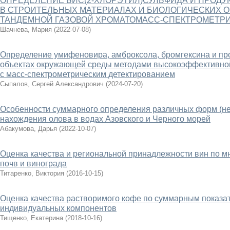
ОПРЕДЕЛЕНИЕ БИС(2-ХЛОРЭТИЛ)СУЛЬФИДА И ПРОДУ
В СТРОИТЕЛЬНЫХ МАТЕРИАЛАХ И БИОЛОГИЧЕСКИХ 
ТАНДЕМНОЙ ГАЗОВОЙ ХРОМАТОМАСС-СПЕКТРОМЕТР
Шачнева, Мария
(
2022-07-08
)
Определение умифеновира, амброксола, бромгексина и пр
объектах окружающей среды методами высокоэффективно
с масс-спектрометрическим детектированием
Сыпалов, Сергей Александрович
(
2024-07-20
)
Особенности суммарного определения различных форм (не
нахождения олова в водах Азовского и Черного морей
Абакумова, Дарья
(
2022-10-07
)
Оценка качества и региональной принадлежности вин по м
почв и винограда
Титаренко, Виктория
(
2016-10-15
)
Оценка качества растворимого кофе по суммарным показа
индивидуальных компонентов
Тищенко, Екатерина
(
2018-10-16
)