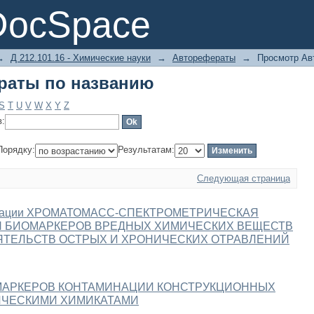
раты по названию
DocSpace
→
Д 212.101.16 - Химические науки
→
Авторефераты
→
Просмотр Ав
раты по названию
S
T
U
V
W
X
Y
Z
в:
Порядку:
Результатам:
Следующая страница
сертации ХРОМАТОМАСС-СПЕКТРОМЕТРИЧЕСКАЯ
 БИОМАРКЕРОВ ВРЕДНЫХ ХИМИЧЕСКИХ ВЕЩЕСТВ
ЯТЕЛЬСТВ ОСТРЫХ И ХРОНИЧЕСКИХ ОТРАВЛЕНИЙ
МАРКЕРОВ КОНТАМИНАЦИИ КОНСТРУКЦИОННЫХ
ИЧЕСКИМИ ХИМИКАТАМИ