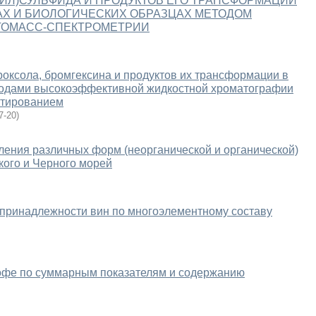
ИЛ)СУЛЬФИДА И ПРОДУКТОВ ЕГО ТРАНСФОРМАЦИИ
АХ И БИОЛОГИЧЕСКИХ ОБРАЗЦАХ МЕТОДОМ
ТОМАСС-СПЕКТРОМЕТРИИ
ксола, бромгексина и продуктов их трансформации в
тодами высокоэффективной жидкостной хроматографии
ктированием
7-20
)
ения различных форм (неорганической и органической)
кого и Черного морей
 принадлежности вин по многоэлементному составу
кофе по суммарным показателям и содержанию