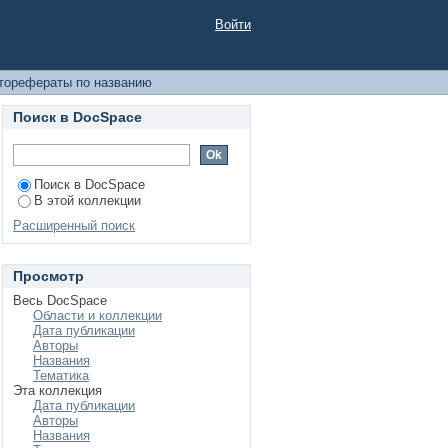
Войти
торефераты по названию
Поиск в DocSpace
Поиск в DocSpace
В этой коллекции
Расширенный поиск
Просмотр
Весь DocSpace
Области и коллекции
Дата публикации
Авторы
Названия
Тематика
Эта коллекция
Дата публикации
Авторы
Названия