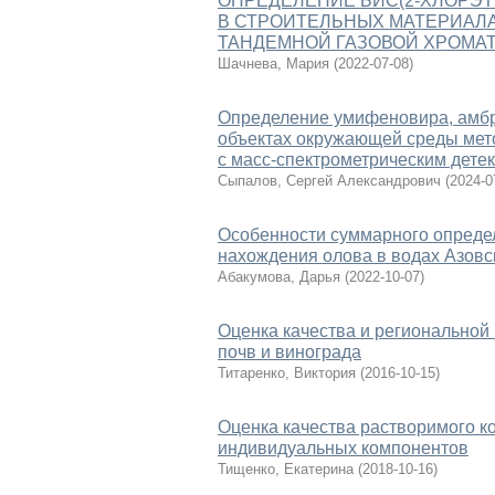
ОПРЕДЕЛЕНИЕ БИС(2-ХЛОРЭТ
В СТРОИТЕЛЬНЫХ МАТЕРИАЛ
ТАНДЕМНОЙ ГАЗОВОЙ ХРОМА
Шачнева, Мария
(
2022-07-08
)
Определение умифеновира, амбро
объектах окружающей среды ме
с масс-спектрометрическим дете
Сыпалов, Сергей Александрович
(
2024-0
Особенности суммарного определ
нахождения олова в водах Азовс
Абакумова, Дарья
(
2022-10-07
)
Оценка качества и региональной
почв и винограда
Титаренко, Виктория
(
2016-10-15
)
Оценка качества растворимого 
индивидуальных компонентов
Тищенко, Екатерина
(
2018-10-16
)