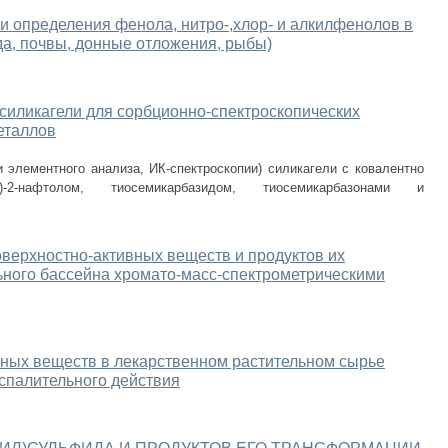
 определения фенола, нитро-,хлор- и алкилфенолов в
а, почвы, донные отложения, рыбы)
иликагели для сорбционно-спектроскопических
еталлов
 элементного анализа, ИК-спектроскопии) силикагели с ковалентно
зо)-2-нафтолом, тиосемикарбазидом, тиосемикарбазонами и
верхностно-активных веществ и продуктов их
ьного бассейна хромато-масс-спектрометрическими
вных веществ в лекарственном растительном сырье
спалительного действия