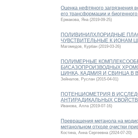
Оценка нефтяного загрязнения в
его трансформации и биогенног
Ермакова, Яна
(
2019-09-25
)
ПОЛИВИНИЛХЛОРИДНЫЕ ПЛА
ЧУВСТВИТЕЛЬНЫЕ К ИОНАМ ЦИ
Магомедов, Курбан
(
2019-03-26
)
ПОЛИМЕРНЫЕ КОМПЛЕКСООБР
БИСАЗОПРОИЗВОДНЫХ ХРОМО
ЦИНКА, КАДМИЯ И СВИНЦА В 
Зейналов, Руслан
(
2015-04-01
)
ПОТЕНЦИОМЕТРИЯ В ИССЛЕД
АНТИРАДИКАЛЬНЫХ СВОЙСТВ
Иванова, Алла
(
2019-07-16
)
Превращения метанола на модиф
метанольном отходе очистки при
Костина, Анна Сергеевна
(
2024-07-20
)