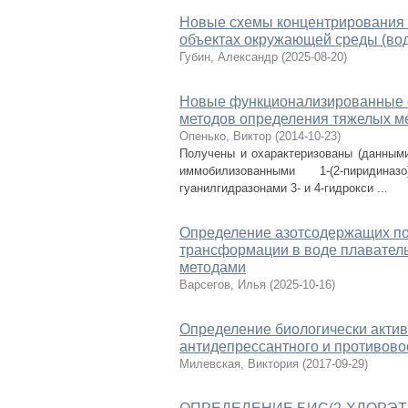
Новые схемы концентрирования и
объектах окружающей среды (вод
Губин, Александр
(
2025-08-20
)
Новые функционализированные с
методов определения тяжелых м
Опенько, Виктор
(
2014-10-23
)
Получены и охарактеризованы (данными
иммобилизованными 1-(2-пиридина
гуанилгидразонами 3- и 4-гидрокси ...
Определение азотсодержащих по
трансформации в воде плавател
методами
Варсегов, Илья
(
2025-10-16
)
Определение биологически акти
антидепрессантного и противово
Милевская, Виктория
(
2017-09-29
)