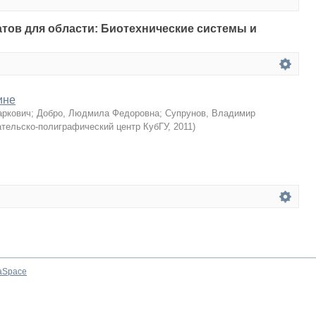
татов для области: Биотехнические системы и
ине
аркович
;
Добро, Людмила Федоровна
;
Супрунов, Владимир
тельско-полиграфический центр КубГУ
,
2011
)
aSpace