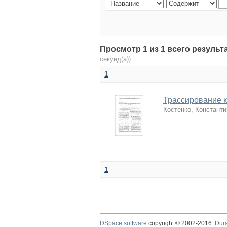
Просмотр 1 из 1 всего резуль
секунд(а))
1
Трассирование к
Костенко, Констант
1
DSpace software
copyright © 2002-2016
Dur