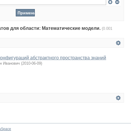
татов для области: Математические модели.
(0.001
онфигураций абстрактного пространства знаний
ин Иванович
(
2010-06-09
)
aSpace