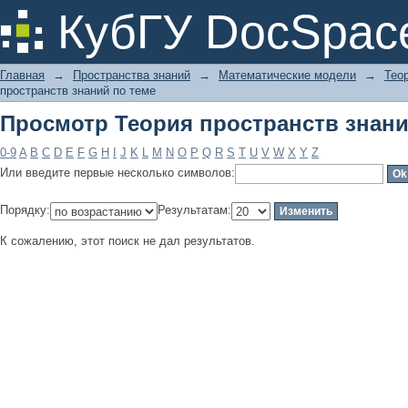
Просмотр Теория пространств знани
КубГУ DocSpac
Главная
→
Пространства знаний
→
Математические модели
→
Тео
пространств знаний по теме
Просмотр Теория пространств знани
0-9
A
B
C
D
E
F
G
H
I
J
K
L
M
N
O
P
Q
R
S
T
U
V
W
X
Y
Z
Или введите первые несколько символов:
Порядку:
Результатам:
К сожалению, этот поиск не дал результатов.