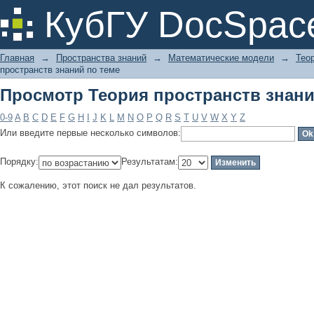
Просмотр Теория пространств знани
КубГУ DocSpac
Главная
→
Пространства знаний
→
Математические модели
→
Тео
пространств знаний по теме
Просмотр Теория пространств знани
0-9
A
B
C
D
E
F
G
H
I
J
K
L
M
N
O
P
Q
R
S
T
U
V
W
X
Y
Z
Или введите первые несколько символов:
Порядку:
Результатам:
К сожалению, этот поиск не дал результатов.