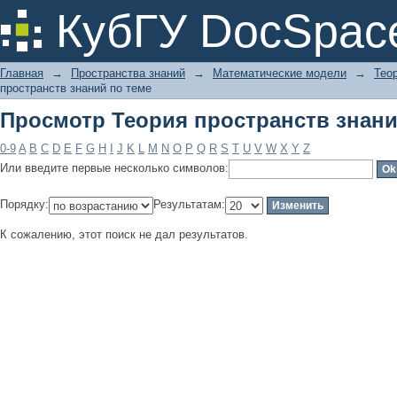
Просмотр Теория пространств знани
КубГУ DocSpac
Главная
→
Пространства знаний
→
Математические модели
→
Тео
пространств знаний по теме
Просмотр Теория пространств знани
0-9
A
B
C
D
E
F
G
H
I
J
K
L
M
N
O
P
Q
R
S
T
U
V
W
X
Y
Z
Или введите первые несколько символов:
Порядку:
Результатам:
К сожалению, этот поиск не дал результатов.