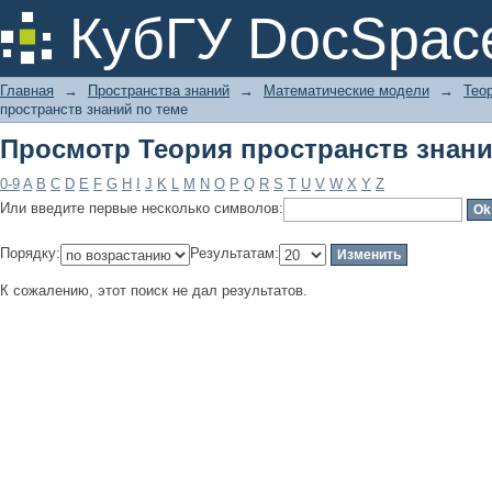
Просмотр Теория пространств знани
КубГУ DocSpac
Главная
→
Пространства знаний
→
Математические модели
→
Тео
пространств знаний по теме
Просмотр Теория пространств знани
0-9
A
B
C
D
E
F
G
H
I
J
K
L
M
N
O
P
Q
R
S
T
U
V
W
X
Y
Z
Или введите первые несколько символов:
Порядку:
Результатам:
К сожалению, этот поиск не дал результатов.