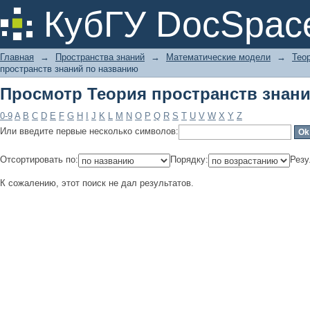
Просмотр Теория пространств знан
КубГУ DocSpac
Главная
→
Пространства знаний
→
Математические модели
→
Тео
пространств знаний по названию
Просмотр Теория пространств знан
0-9
A
B
C
D
E
F
G
H
I
J
K
L
M
N
O
P
Q
R
S
T
U
V
W
X
Y
Z
Или введите первые несколько символов:
Отсортировать по:
Порядку:
Резу
К сожалению, этот поиск не дал результатов.