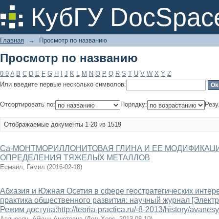
Просмотр по названию
КубГУ DocSpac
Главная
→
Просмотр по названию
Просмотр по названию
0-9
A
B
C
D
E
F
G
H
I
J
K
L
M
N
O
P
Q
R
S
T
U
V
W
X
Y
Z
Или введите первые несколько символов:
Отсортировать по:
Порядку:
Резу
Отображаемые документы 1-20 из 1519
Ca-МОНТМОРИЛЛОНИТОВАЯ ГЛИНА И ЕЕ МОДИФИКАЦИ
ОПРЕДЕЛЕНИЯ ТЯЖЕЛЫХ МЕТАЛЛОВ
Есмаил, Гамил
(
2016-02-18
)
Абхазия и Южная Осетия в сфере геостратегических интере
практика общественного развития: научный журнал [Электр
Режим доступа:http://teoria-practica.ru/-8-2013/history/avanes
Аванесян, Айкуш Ашотовна
(
Дом Хорс
,
2013-08-10
)