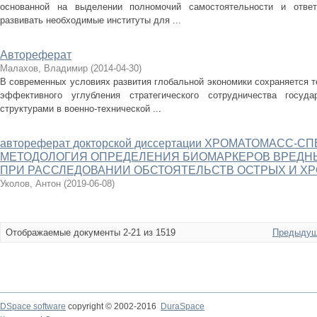
основанной на выделении полномочий самостоятельности и ответ
развивать необходимые институты для ...
Автореферат
Малахов, Владимир
(
2014-04-30
)
В современных условиях развития глобальной экономики сохраняется 
эффективного углубления стратегического сотрудничества госуд
структурами в военно-технической ...
автореферат докторской диссертации ХРОМАТОМАСС
МЕТОДОЛОГИЯ ОПРЕДЕЛЕНИЯ БИОМАРКЕРОВ ВРЕДН
ПРИ РАССЛЕДОВАНИИ ОБСТОЯТЕЛЬСТВ ОСТРЫХ И Х
Уколов, Антон
(
2019-06-08
)
Отображаемые документы 2-21 из 1519
Предыдущ
DSpace software
copyright © 2002-2016
DuraSpace