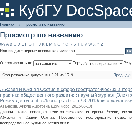
Просмотр по названию
КубГУ DocSpac
Главная
→
Просмотр по названию
Просмотр по названию
0-9
A
B
C
D
E
F
G
H
I
J
K
L
M
N
O
P
Q
R
S
T
U
V
W
X
Y
Z
Или введите первые несколько символов:
Отсортировать по:
Порядку:
Резу
Отображаемые документы 2-21 из 1519
Предыдущ
Абхазия и Южная Осетия в сфере геостратегических интере
практика общественного развития: научный журнал [Электр
Режим доступа:http://teoria-practica.ru/-8-2013/history/avanes
Аванесян, Айкуш Ашотовна
(
Дом Хорс
,
2013-08-10
)
Данная статья освещает геостратегические интересы России, связ
Абхазии и Южной Осетии. Проведенное исследование позволяе
неопределенное будущее республик в ...