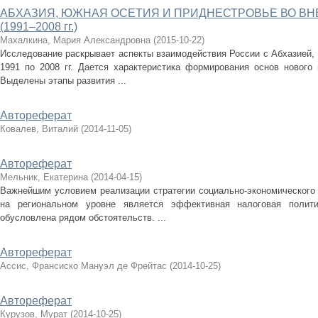
АБХАЗИЯ, ЮЖНАЯ ОСЕТИЯ И ПРИДНЕСТРОВЬЕ ВО В
(1991–2008 гг.)
Махалкина, Мария Александровна
(
2015-10-22
)
Исследование раскрывает аспекты взаимодействия России с Абхазией,
1991 по 2008 гг. Дается характеристика формирования основ нового 
Выделены этапы развития ...
Автореферат
Ковалев, Виталий
(
2014-11-05
)
Автореферат
Мельник, Екатерина
(
2014-04-15
)
Важнейшим условием реализации стратегии социально-экономического 
на региональном уровне является эффективная налоговая полити
обусловлена рядом обстоятельств. ...
Автореферат
Ассис, Франсиско Мануэл де Фрейтас
(
2014-10-25
)
Автореферат
Курузов, Мурат
(
2014-10-25
)