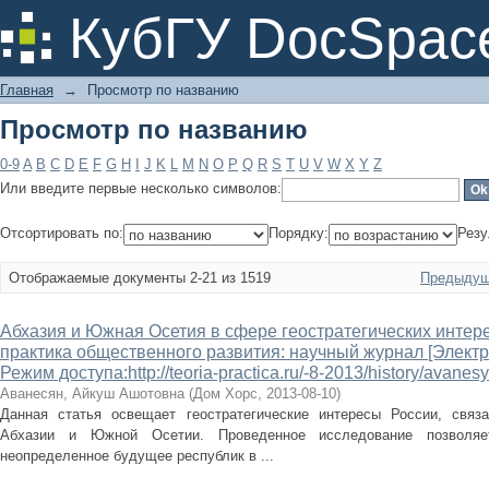
Просмотр по названию
КубГУ DocSpac
Главная
→
Просмотр по названию
Просмотр по названию
0-9
A
B
C
D
E
F
G
H
I
J
K
L
M
N
O
P
Q
R
S
T
U
V
W
X
Y
Z
Или введите первые несколько символов:
Отсортировать по:
Порядку:
Резу
Отображаемые документы 2-21 из 1519
Предыдущ
Абхазия и Южная Осетия в сфере геостратегических интере
практика общественного развития: научный журнал [Электр
Режим доступа:http://teoria-practica.ru/-8-2013/history/avanes
Аванесян, Айкуш Ашотовна
(
Дом Хорс
,
2013-08-10
)
Данная статья освещает геостратегические интересы России, связ
Абхазии и Южной Осетии. Проведенное исследование позволяе
неопределенное будущее республик в ...