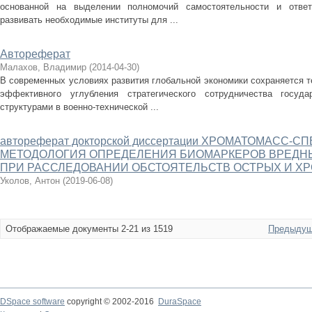
основанной на выделении полномочий самостоятельности и ответ
развивать необходимые институты для ...
Автореферат
Малахов, Владимир
(
2014-04-30
)
В современных условиях развития глобальной экономики сохраняется 
эффективного углубления стратегического сотрудничества госуд
структурами в военно-технической ...
автореферат докторской диссертации ХРОМАТОМАСС
МЕТОДОЛОГИЯ ОПРЕДЕЛЕНИЯ БИОМАРКЕРОВ ВРЕДН
ПРИ РАССЛЕДОВАНИИ ОБСТОЯТЕЛЬСТВ ОСТРЫХ И Х
Уколов, Антон
(
2019-06-08
)
Отображаемые документы 2-21 из 1519
Предыдущ
DSpace software
copyright © 2002-2016
DuraSpace