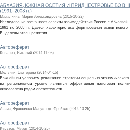
АБХАЗИЯ, ЮЖНАЯ ОСЕТИЯ И ПРИДНЕСТРОВЬЕ ВО В
(1991–2008 гг.)
Махалкина, Мария Александровна
(
2015-10-22
)
Исследование раскрывает аспекты взаимодействия России с Абхазией,
1991 по 2008 гг. Дается характеристика формирования основ нового 
Выделены этапы развития ...
Автореферат
Ковалев, Виталий
(
2014-11-05
)
Автореферат
Мельник, Екатерина
(
2014-04-15
)
Важнейшим условием реализации стратегии социально-экономического 
на региональном уровне является эффективная налоговая полити
обусловлена рядом обстоятельств. ...
Автореферат
Ассис, Франсиско Мануэл де Фрейтас
(
2014-10-25
)
Автореферат
Курузов, Мурат
(
2014-10-25
)