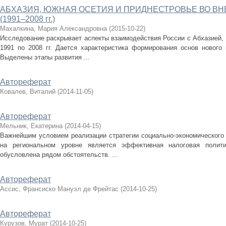
АБХАЗИЯ, ЮЖНАЯ ОСЕТИЯ И ПРИДНЕСТРОВЬЕ ВО В
(1991–2008 гг.)
Махалкина, Мария Александровна
(
2015-10-22
)
Исследование раскрывает аспекты взаимодействия России с Абхазией,
1991 по 2008 гг. Дается характеристика формирования основ нового 
Выделены этапы развития ...
Автореферат
Ковалев, Виталий
(
2014-11-05
)
Автореферат
Мельник, Екатерина
(
2014-04-15
)
Важнейшим условием реализации стратегии социально-экономического 
на региональном уровне является эффективная налоговая полити
обусловлена рядом обстоятельств. ...
Автореферат
Ассис, Франсиско Мануэл де Фрейтас
(
2014-10-25
)
Автореферат
Курузов, Мурат
(
2014-10-25
)