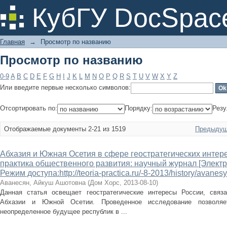
Просмотр по названию
КубГУ DocSpac
Главная
→
Просмотр по названию
Просмотр по названию
0-9
A
B
C
D
E
F
G
H
I
J
K
L
M
N
O
P
Q
R
S
T
U
V
W
X
Y
Z
Или введите первые несколько символов:
Отсортировать по:
Порядку:
Резу
Отображаемые документы 2-21 из 1519
Предыдущ
Абхазия и Южная Осетия в сфере геостратегических интере
практика общественного развития: научный журнал [Электр
Режим доступа:http://teoria-practica.ru/-8-2013/history/avanes
Аванесян, Айкуш Ашотовна
(
Дом Хорс
,
2013-08-10
)
Данная статья освещает геостратегические интересы России, связ
Абхазии и Южной Осетии. Проведенное исследование позволяе
неопределенное будущее республик в ...