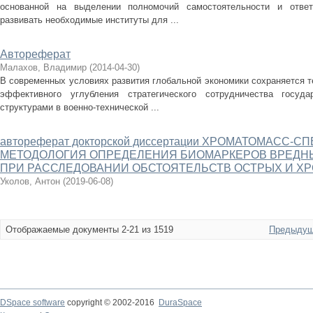
основанной на выделении полномочий самостоятельности и ответ
развивать необходимые институты для ...
Автореферат
Малахов, Владимир
(
2014-04-30
)
В современных условиях развития глобальной экономики сохраняется 
эффективного углубления стратегического сотрудничества госуд
структурами в военно-технической ...
автореферат докторской диссертации ХРОМАТОМАСС
МЕТОДОЛОГИЯ ОПРЕДЕЛЕНИЯ БИОМАРКЕРОВ ВРЕДН
ПРИ РАССЛЕДОВАНИИ ОБСТОЯТЕЛЬСТВ ОСТРЫХ И Х
Уколов, Антон
(
2019-06-08
)
Отображаемые документы 2-21 из 1519
Предыдущ
DSpace software
copyright © 2002-2016
DuraSpace