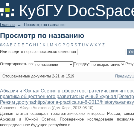
Просмотр по названию
КубГУ DocSpac
Главная
→
Просмотр по названию
Просмотр по названию
0-9
A
B
C
D
E
F
G
H
I
J
K
L
M
N
O
P
Q
R
S
T
U
V
W
X
Y
Z
Или введите первые несколько символов:
Отсортировать по:
Порядку:
Резу
Отображаемые документы 2-21 из 1519
Предыдущ
Абхазия и Южная Осетия в сфере геостратегических интере
практика общественного развития: научный журнал [Электр
Режим доступа:http://teoria-practica.ru/-8-2013/history/avanes
Аванесян, Айкуш Ашотовна
(
Дом Хорс
,
2013-08-10
)
Данная статья освещает геостратегические интересы России, связ
Абхазии и Южной Осетии. Проведенное исследование позволяе
неопределенное будущее республик в ...