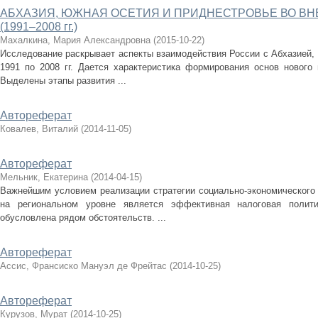
АБХАЗИЯ, ЮЖНАЯ ОСЕТИЯ И ПРИДНЕСТРОВЬЕ ВО В
(1991–2008 гг.)
Махалкина, Мария Александровна
(
2015-10-22
)
Исследование раскрывает аспекты взаимодействия России с Абхазией,
1991 по 2008 гг. Дается характеристика формирования основ нового 
Выделены этапы развития ...
Автореферат
Ковалев, Виталий
(
2014-11-05
)
Автореферат
Мельник, Екатерина
(
2014-04-15
)
Важнейшим условием реализации стратегии социально-экономического 
на региональном уровне является эффективная налоговая полити
обусловлена рядом обстоятельств. ...
Автореферат
Ассис, Франсиско Мануэл де Фрейтас
(
2014-10-25
)
Автореферат
Курузов, Мурат
(
2014-10-25
)