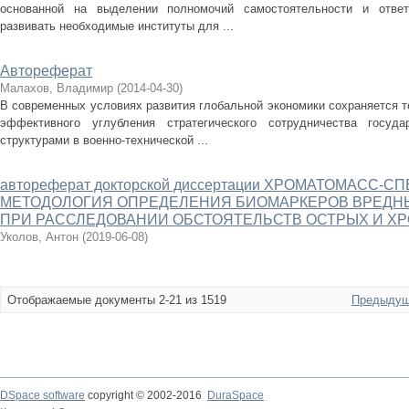
основанной на выделении полномочий самостоятельности и ответ
развивать необходимые институты для ...
Автореферат
Малахов, Владимир
(
2014-04-30
)
В современных условиях развития глобальной экономики сохраняется 
эффективного углубления стратегического сотрудничества госуд
структурами в военно-технической ...
автореферат докторской диссертации ХРОМАТОМАСС
МЕТОДОЛОГИЯ ОПРЕДЕЛЕНИЯ БИОМАРКЕРОВ ВРЕДН
ПРИ РАССЛЕДОВАНИИ ОБСТОЯТЕЛЬСТВ ОСТРЫХ И Х
Уколов, Антон
(
2019-06-08
)
Отображаемые документы 2-21 из 1519
Предыдущ
DSpace software
copyright © 2002-2016
DuraSpace