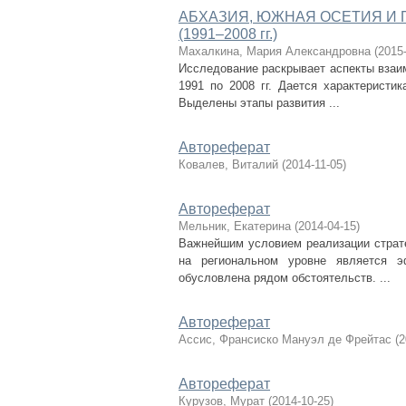
АБХАЗИЯ, ЮЖНАЯ ОСЕТИЯ И
(1991–2008 гг.)
Махалкина, Мария Александровна
(
2015
Исследование раскрывает аспекты взаи
1991 по 2008 гг. Дается характеристи
Выделены этапы развития ...
Автореферат
Ковалев, Виталий
(
2014-11-05
)
Автореферат
Мельник, Екатерина
(
2014-04-15
)
Важнейшим условием реализации страте
на региональном уровне является э
обусловлена рядом обстоятельств. ...
Автореферат
Ассис, Франсиско Мануэл де Фрейтас
(
2
Автореферат
Курузов, Мурат
(
2014-10-25
)