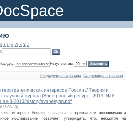
нию
DocSpace
нию
S
T
U
V
W
X
Y
Z
в:
Порядку:
Результатам:
Предыдущая страница
Следующая страница
геостратегических интересов России // Теория и
: научный журнал [Электронный ресурс]. 2013. № 8.
a.ru/-8-2013/history/avanesyan.pdf
013-08-10
)
ческие интересы России, связанные с признанием независимости
ное исследование позволяет утверждать, что, несмотря на