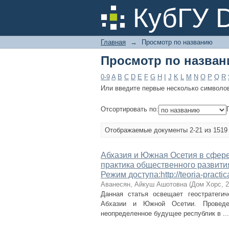
Просмотр по назва
КубГУ 
Главная
→
Просмотр по названию
Просмотр по назва
0-9
A
B
C
D
E
F
G
H
I
J
K
L
M
N
O
P
Q
R
Или введите первые несколько символо
Отсортировать по:
Отображаемые документы 2-21 из 1519
Абхазия и Южная Осетия в сфере 
практика общественного развития
Режим доступа:http://teoria-practic
Аванесян, Айкуш Ашотовна
(
Дом Хорс
,
2
Данная статья освещает геостратеги
Абхазии и Южной Осетии. Проведен
неопределенное будущее республик в ...