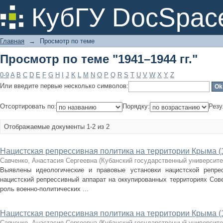
Просмотр по теме "1941–1944 гг."
КубГУ DocSpac
Главная
→
Просмотр по теме
Просмотр по теме "1941–1944 гг."
0-9
A
B
C
D
E
F
G
H
I
J
K
L
M
N
O
P
Q
R
S
T
U
V
W
X
Y
Z
Или введите первые несколько символов:
Отсортировать по:
Порядку:
Резу
Отображаемые документы 1-2 из 2
Нацистская репрессивная политика на территории Крыма (1
Савченко, Анастасия Сергеевна
(
Кубанский государственный университе
Выявлены идеологические и правовые установки нацистской репрес
нацистский репрессивный аппарат на оккупированных территориях Сов
роль военно-политических ...
Нацистская репрессивная политика на территории Крыма (1
Савченко, Анастасия Сергеевна
(
Кубанский государственный университе