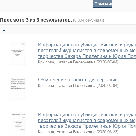
Просмотр 3 из 3 результатов.
(0.004 секунд(а))
1
Информационно-публицистическая и редак
писателей-журналистов в современных ме
творчества Захара Прилепина и Юрия Пол
Крылова, Наталья Валерьевна
(
2020-07-04
)
Объявление о защите диссертации
Крылова, Наталья Валерьевна
(
2020-07-04
)
Информационно-публицистическая и редак
писателей-журналистов в современных ме
творчества Захара Прилепина и Юрия Пол
Крылова, Наталья Валерьевна
(
2020-06-23
)