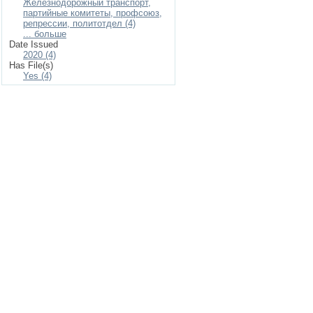
Железнодорожный транспорт,
партийные комитеты, профсоюз,
репрессии, политотдел (4)
... больше
Date Issued
2020 (4)
Has File(s)
Yes (4)