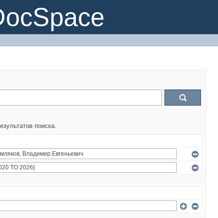
DocSpace
езультатов поиска.