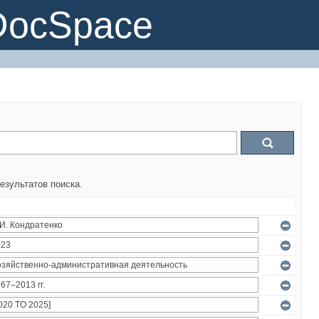
DocSpace
езультатов поиска.