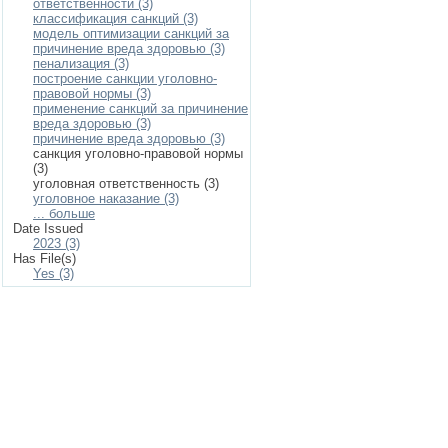
ответственности (3)
классификация санкций (3)
модель оптимизации санкций за
причинение вреда здоровью (3)
пенализация (3)
построение санкции уголовно-
правовой нормы (3)
применение санкций за причинение
вреда здоровью (3)
причинение вреда здоровью (3)
санкция уголовно-правовой нормы
(3)
уголовная ответственность (3)
уголовное наказание (3)
... больше
Date Issued
2023 (3)
Has File(s)
Yes (3)