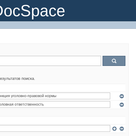
DocSpace
езультатов поиска.