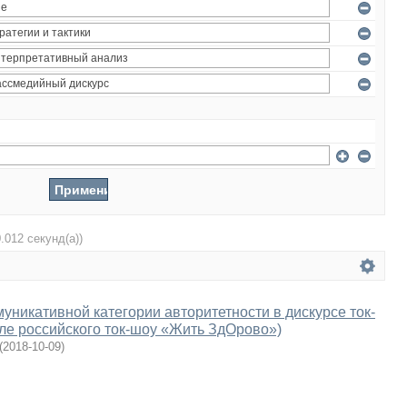
0.012 секунд(а))
уникативной категории авторитетности в дискурсе ток-
ле российского ток-шоу «Жить ЗдОрово»)
(
2018-10-09
)