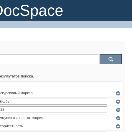
DocSpace
езультатов поиска.