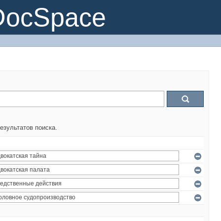
DocSpace
езультатов поиска.