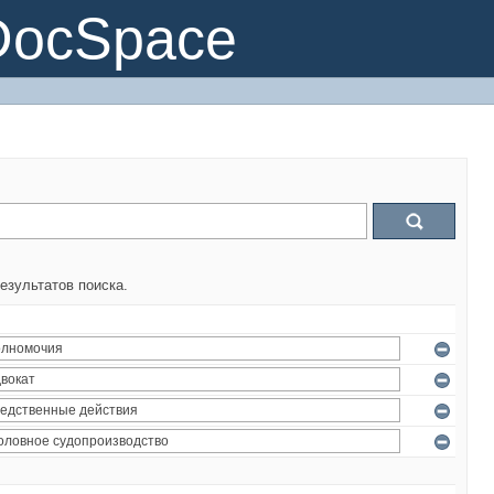
DocSpace
езультатов поиска.